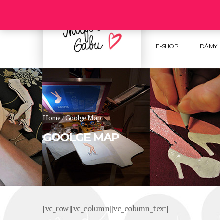
Follow us :
E-SHOP
DÁMY
Home
/
Goolge Map
GOOLGE MAP
[vc_row][vc_column][vc_column_text]