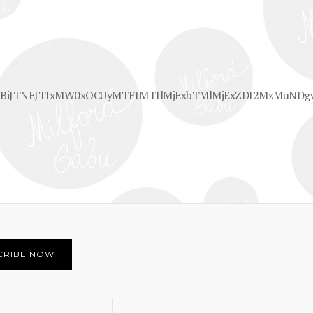
.
UzRnBiJTNEJTIxMW0xOCUyMTFtMTIlMjExbTMlMjExZDI2MzMu