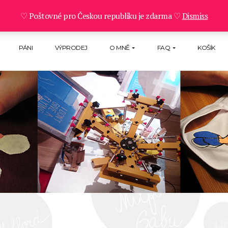
♡ Poštovné pro Českou republiku je zdarma ♡
Dismiss
PÁNI
VÝPRODEJ
O MNĚ
FAQ
KOŠÍK