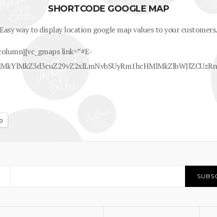
SHORTCODE GOOGLE MAP
Easy way to display location google map values to your customers
_column][vc_gmaps link=”#E-
0ElMkYlMkZ3d3cuZ29vZ2xlLmNvbSUyRm1hcHMlMkZlbWJlZC
p