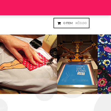
Login
Register
0
ITEM
KČ
0,00