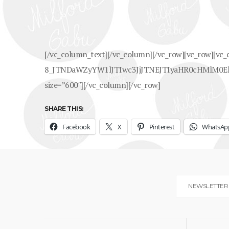
[/vc_column_text][/vc_column][/vc_row][vc_row][vc
8_JTNDaWZyYW1lJTIwc3JjJTNEJTIyaHR0cHMlM
size=”600″][/vc_column][/vc_row]
SHARE THIS:
Facebook
X
Pinterest
WhatsAp
NEWSLETTER