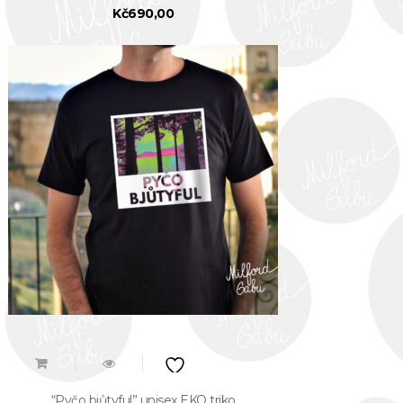
Kč
690,00
“Pyčo bjůtyful” unisex EKO triko