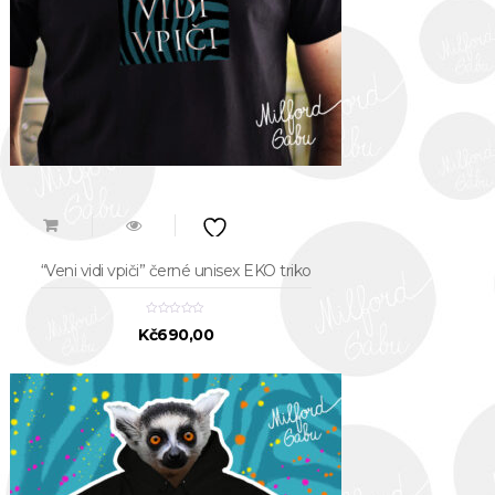
“Veni vidi vpiči” černé unisex EKO triko
Kč
690,00