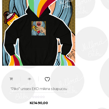
“Piko” unisex EKO mikina s kapucou
Kč
1490,00