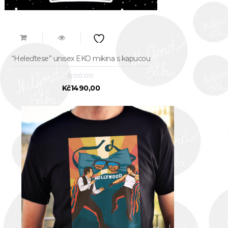
“Heleďtese” unisex EKO mikina s kapucou
Kč
1490,00