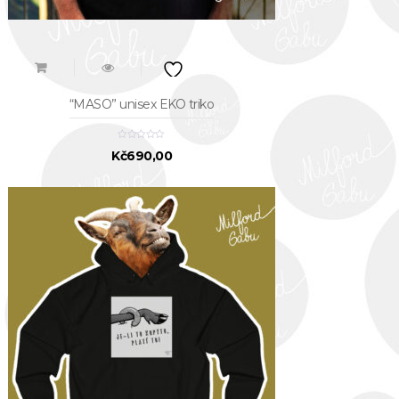
“MASO” unisex EKO triko
Kč
690,00