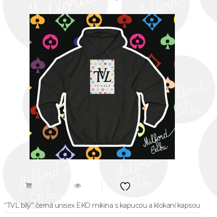
“TVL bílý” černá unisex EKO mikina s kapucou a klokaní kapsou