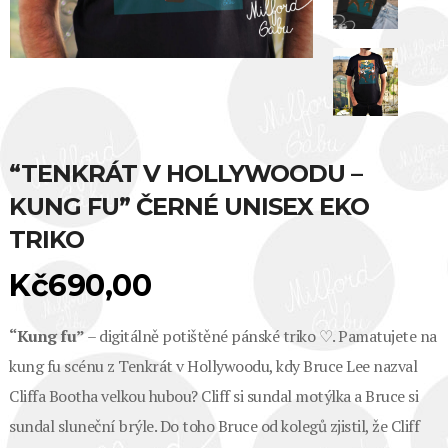
“TENKRÁT V HOLLYWOODU –
KUNG FU” ČERNÉ UNISEX EKO
TRIKO
Kč
690,00
“Kung fu”
– digitálně potištěné pánské triko ♡. Pamatujete na
kung fu scénu z Tenkrát v Hollywoodu, kdy Bruce Lee nazval
Cliffa Bootha velkou hubou? Cliff si sundal motýlka a Bruce si
sundal sluneční brýle. Do toho Bruce od kolegů zjistil, že Cliff