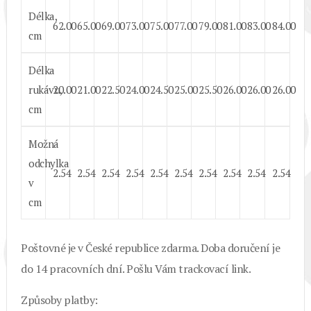
Délka,
62.00
65.00
69.00
73.00
75.00
77.00
79.00
81.00
83.00
84.00
cm
Délka
rukávu,
20.00
21.00
22.50
24.00
24.50
25.00
25.50
26.00
26.00
26.00
cm
Možná
odchylka
2.54
2.54
2.54
2.54
2.54
2.54
2.54
2.54
2.54
2.54
v
cm
Poštovné je v České republice zdarma. Doba doručení je
do 14 pracovních dní. Pošlu Vám trackovací link.
Způsoby platby: