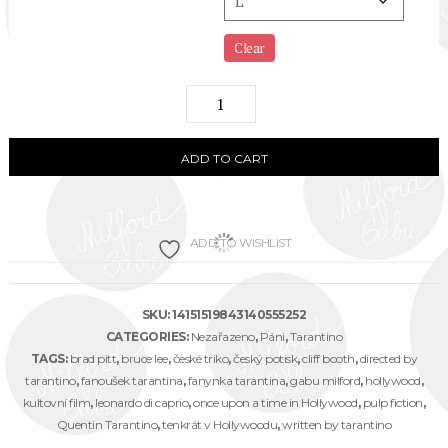
Clear
“Tenkrát
v
Hollywoodu
ADD TO CART
–
Kung
ADD TO WISHLIST
fu”
černé
unisex
SKU:
14151519843140555252
EKO
CATEGORIES:
Nezařazeno
,
Páni
,
Tarantino
TAGS:
brad pitt
,
bruce lee
,
české triko
,
český potisk
,
cliff booth
,
directed by
triko
tarantino
,
fanoušek tarantina
,
fanynka tarantina
,
gabu milford
,
hollywood
,
quantity
kultovní film
,
leonardo di caprio
,
once upon a time in Hollywood
,
pulp fiction
,
Quentin Tarantino
,
tenkrát v Hollywoodu
,
written by tarantino