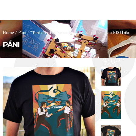
Home
/
Páni
/
“Tenkrát v Hollywoodu – Kung fu” černé unisex EKO triko
PÁNI