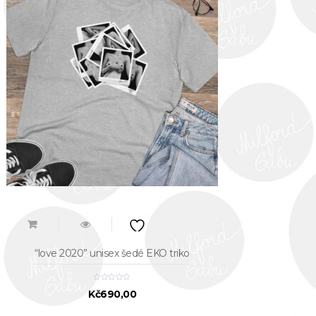
“love 2020” unisex šedé EKO triko
Kč
690,00