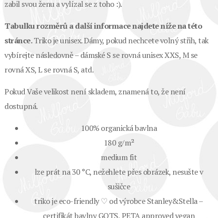
zabil svou ženu a vylízal se z toho :).
Tabulku rozměrů a další informace najdete níže na této
stránce.
Triko je unisex. Dámy, pokud nechcete volný střih, tak
vybírejte následovně – dámské S se rovná unisex XXS, M se
rovná XS, L se rovná S, atd.
Pokud Vaše velikost není skladem, znamená to, že není
dostupná.
100% organická bavlna
180 g/m²
medium fit
lze prát na 30 °C, nežehlete přes obrázek, nesušte v
sušičce
triko je eco-friendly ♡ od výrobce Stanley&Stella –
certifikát bavlny GOTS, PETA approved vegan