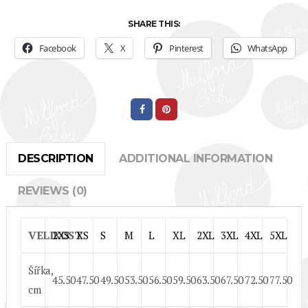
SHARE THIS:
Facebook
X
Pinterest
WhatsApp
DESCRIPTION
ADDITIONAL INFORMATION
REVIEWS (0)
VELIKOST
2XS
XS
S
M
L
XL
2XL
3XL
4XL
5XL
Šířka,
45.50
47.50
49.50
53.50
56.50
59.50
63.50
67.50
72.50
77.50
cm