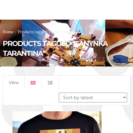
Home
/
Products tagged “fanynka tarantina”
PRODUCTS TAGGED “FANYNKA
TARANTINA”
View