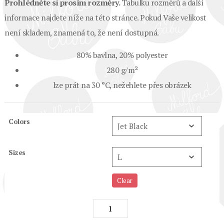
Prohlédněte si prosím rozměry.
Tabulku rozměrů a další
informace najdete níže na této stránce. Pokud Vaše velikost
není skladem, znamená to, že není dostupná.
80% bavlna, 20% polyester
280 g/m²
lze prát na 30 °C, nežehlete přes obrázek
Colors
Sizes
Clear
"TVL
černý"