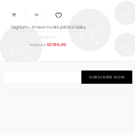
Vagnum – tmavě modrá plátěná taška
Original
Current
Kč
190,00
Kč
350,00
price
price
was:
is:
Kč350,00.
Kč190,00.