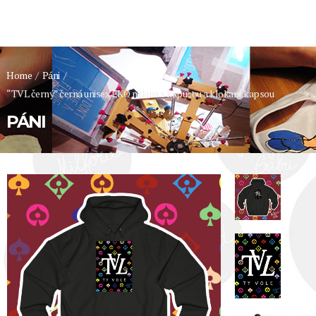
Home
/
Páni
/
“TVL černý” černá unisex EKO mikina s kapucou a klokaní kapsou
PÁNI