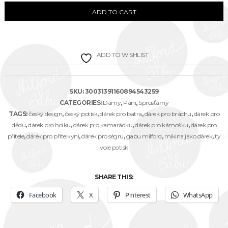
černá
ADD TO CART
unisex
EKO
ADD TO WISHLIST
mikina
s
kapucou
SKU:
30031391160894543259
a
CATEGORIES:
Dámy
,
Páni
,
Sprosťárny
TAGS:
český design
,
český potisk
,
dárek pro batra
,
dárek pro bráchu
,
dárek pro
klokaní
dědu
,
dárek pro holku
,
dárek pro kamarádku
,
dárek pro kámošku
,
dárek pro
kapsou
přítele
,
dárek pro přítelkyni
,
dárek pro ségru
,
gabu milford
,
mikina jako dárek
,
ty
vole potisk
quantity
SHARE THIS:
Facebook
X
Pinterest
WhatsApp