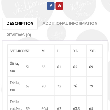
DESCRIPTION
ADDITIONAL INFORMATION
REVIEWS (0)
VELIKOST
S
M
L
XL
2XL
Šířka,
51
56
61
65
69
cm
Délka,
67
70
73
76
79
cm
Délka
rukávu,
59
60.5
62
63.5
65