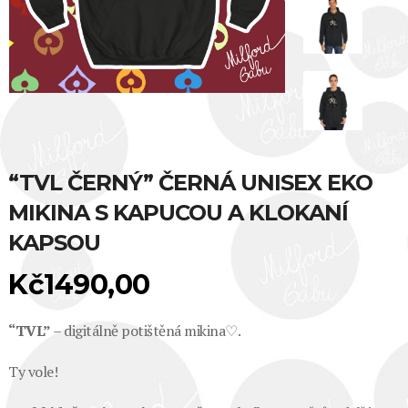
“TVL ČERNÝ” ČERNÁ UNISEX EKO
MIKINA S KAPUCOU A KLOKANÍ
KAPSOU
Kč
1490,00
“TVL”
– digitálně potištěná mikina♡.
Ty vole!