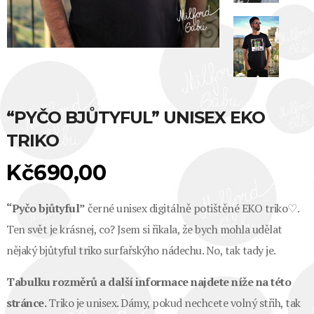
“PYČO BJŮTYFUL” UNISEX EKO
TRIKO
Kč
690,00
“Pyčo bjůtyful”
černé unisex digitálně potištěné EKO triko♡.
Ten svět je krásnej, co? Jsem si řikala, že bych mohla udělat
nějaký bjůtyful triko surfařskýho nádechu. No, tak tady je.
Tabulku rozměrů a další informace najdete níže na této
stránce.
Triko je unisex. Dámy, pokud nechcete volný střih, tak