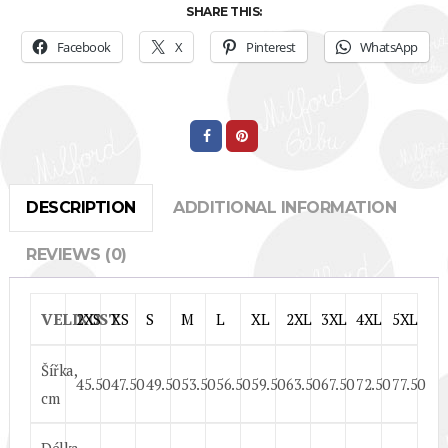
SHARE THIS:
Facebook
X
Pinterest
WhatsApp
DESCRIPTION
ADDITIONAL INFORMATION
REVIEWS (0)
VELIKOST
2XS
XS
S
M
L
XL
2XL
3XL
4XL
5XL
Šířka,
45.50
47.50
49.50
53.50
56.50
59.50
63.50
67.50
72.50
77.50
cm