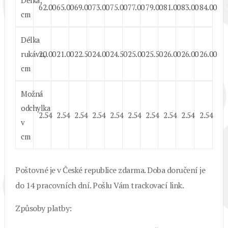
Délka,
62.00
65.00
69.00
73.00
75.00
77.00
79.00
81.00
83.00
84.00
cm
Délka
rukávu,
20.00
21.00
22.50
24.00
24.50
25.00
25.50
26.00
26.00
26.00
cm
Možná
odchylka
2.54
2.54
2.54
2.54
2.54
2.54
2.54
2.54
2.54
2.54
v
cm
Poštovné je v České republice zdarma. Doba doručení je
do 14 pracovních dní. Pošlu Vám trackovací link.
Způsoby platby: