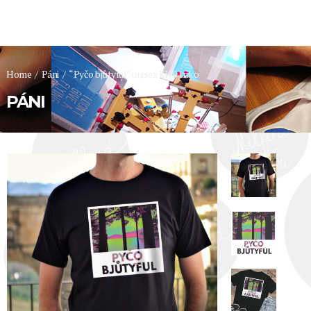
Home
/
Páni
/
“Pyčo bjůtyful” unisex EKO triko
PÁNI