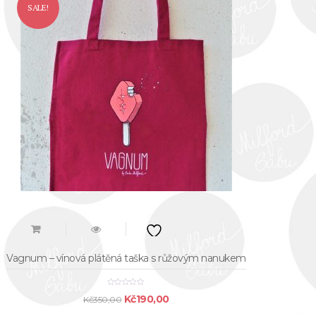
SALE!
Vagnum – vínová plátěná taška s růžovým nanukem
Original
Current
Kč
190,00
Kč
350,00
price
price