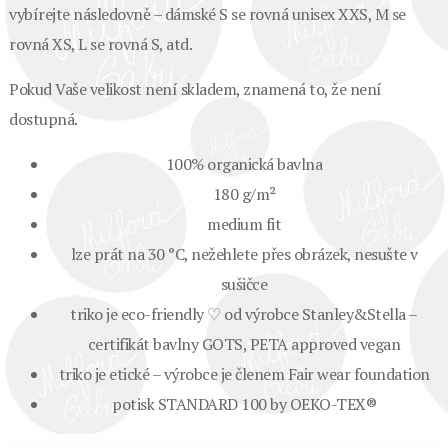
vybírejte následovně – dámské S se rovná unisex XXS, M se
rovná XS, L se rovná S, atd.
Pokud Vaše velikost není skladem, znamená to, že není
dostupná.
100% organická bavlna
180 g/m²
medium fit
lze prát na 30 °C, nežehlete přes obrázek, nesušte v
sušičce
triko je eco-friendly ♡ od výrobce Stanley&Stella –
certifikát bavlny GOTS, PETA approved vegan
triko je etické – výrobce je členem Fair wear foundation
potisk STANDARD 100 by OEKO-TEX®