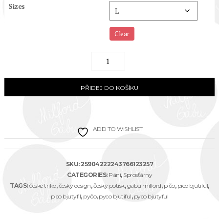
Sizes
Clear
"Pyčo
bjůtyful"
unisex
PŘIDEJ DO KOŠÍKU
EKO
triko
ADD TO WISHLIST
quantity
SKU:
25904222243766123257
CATEGORIES:
Páni
,
Sprosťárny
TAGS:
české triko
,
český design
,
český potisk
,
gabu milford
,
pičo
,
pico bjutiful
,
pico bjutyfil
,
pyčo
,
pyco bjutiful
,
pyco bjutyful