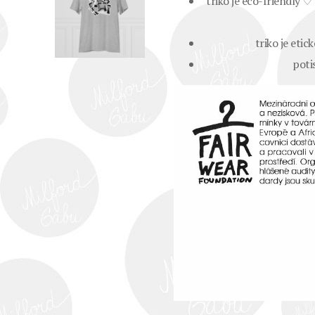
triko je eco-friendly 
triko je eti
pot