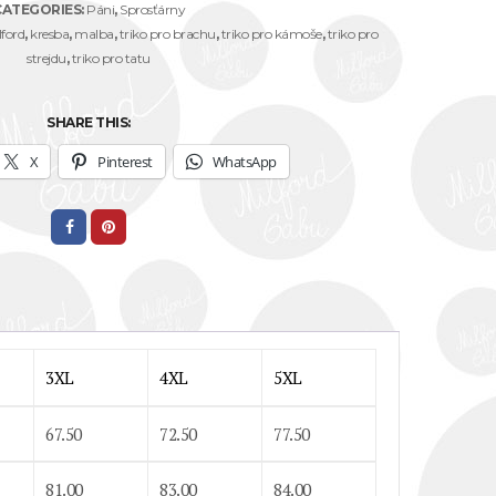
CATEGORIES:
Páni
,
Sprosťárny
ford
,
kresba
,
malba
,
triko pro brachu
,
triko pro kámoše
,
triko pro
strejdu
,
triko pro tatu
SHARE THIS:
X
Pinterest
WhatsApp
3XL
4XL
5XL
67.50
72.50
77.50
81.00
83.00
84.00