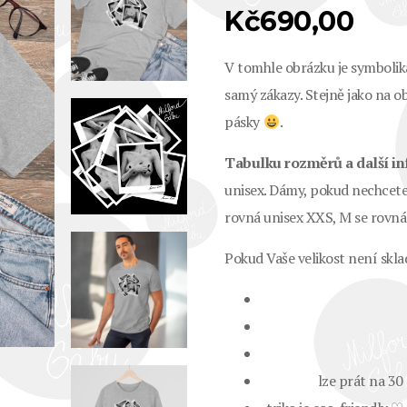
Kč
690,00
V tomhle obrázku je symbolika 
samý zákazy. Stejně jako na ob
pásky
.
Tabulku rozměrů a další in
unisex. Dámy, pokud nechcete 
rovná unisex XXS, M se rovná 
Pokud Vaše velikost není skl
lze prát na 30