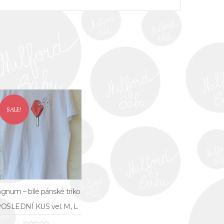
SALE!
gnum – bílé pánské triko
OSLEDNÍ KUS vel. M, L