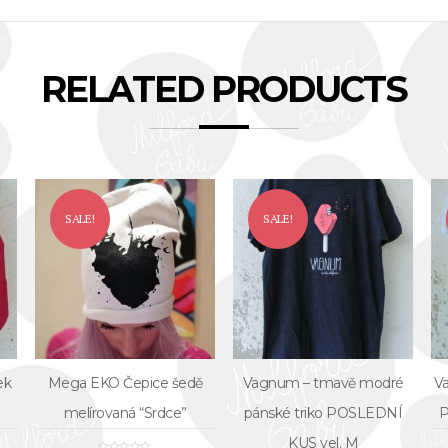
RELATED PRODUCTS
SALE!
SALE!
ek
Mega EKO Čepice šedě
Vagnum – tmavě modré
Va
melírovaná “Srdce”
pánské triko POSLEDNÍ
P
KUS vel. M