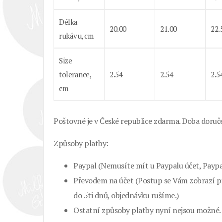
Délka
20.00
21.00
22.
rukávu, cm
Size
tolerance,
2.54
2.54
2.5
cm
Poštovné je v České republice zdarma. Doba doruče
Způsoby platby:
Paypal (Nemusíte mít u Paypalu účet, Paypal
Převodem na účet (Postup se Vám zobrazí př
do 5ti dnů, objednávku rušíme.)
Ostatní způsoby platby nyní nejsou možné.