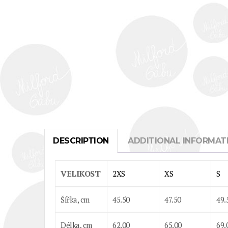
DESCRIPTION
ADDITIONAL INFORMAT
VELIKOST
2XS
XS
S
Šířka, cm
45.50
47.50
49.
Délka, cm
62.00
65.00
69.