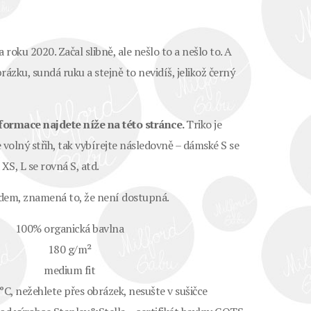
roku 2020. Začal slibně, ale nešlo to a nešlo to. A
rázku, sundá ruku a stejně to nevidíš, jelikož černý
formace najdete níže na této stránce.
Triko je
volný střih, tak vybírejte následovně – dámské S se
XS, L se rovná S, atd.
adem, znamená to, že není dostupná.
100% organická bavlna
180 g/m²
medium fit
 °C, nežehlete přes obrázek, nesušte v sušičce