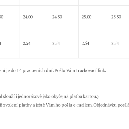
50
24.00
24.50
25.00
25.50
4
2.54
2.54
2.54
2.54
ní je do 14 pracovních dní. Pošlu Vám trackovací link.
 slouží i jednorázově jako obyčejná platba kartou.)
i zvolení platby a ještě Vám ho pošlu e-mailem. Objednávku posí