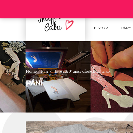
Follow us :
E-SHOP
DÁMY
Home
/
Páni
/
“love 2020” unisex šedé EKO triko
PÁNI