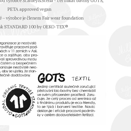
♡ od výrobce Stanley&Stella – certifikát bavlny GOTS,
PETA approved vegan
cké – výrobce je členem Fair wear foundation
isk STANDARD 100 by OEKO-TEX®