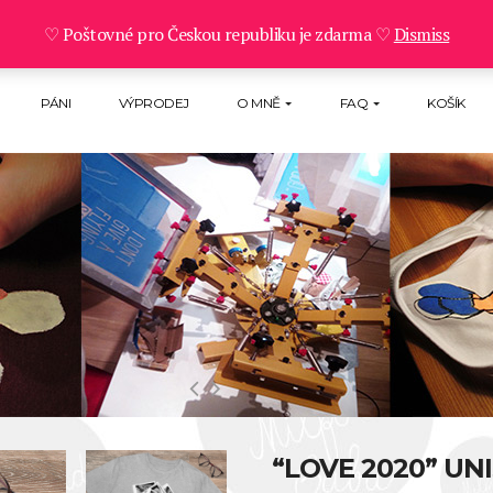
♡ Poštovné pro Českou republiku je zdarma ♡
Dismiss
PÁNI
VÝPRODEJ
O MNĚ
FAQ
KOŠÍK
“LOVE 2020” UN