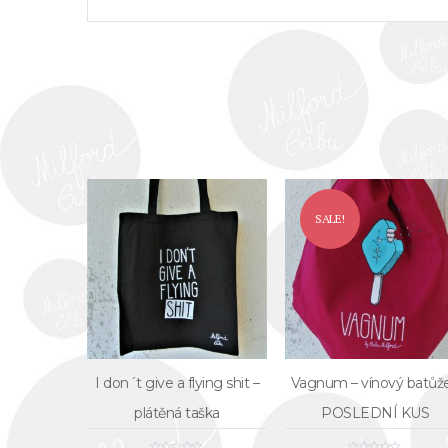
SALE!
I don´t give a flying shit –
Vagnum – vínový batůž
plátěná taška
POSLEDNÍ KUS