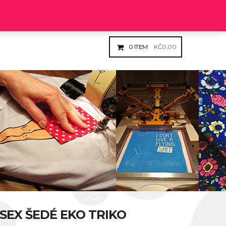
Login
Register
0
ITEM
KČ
0,00
ISEX ŠEDÉ EKO TRIKO