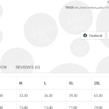
TAGS:
akt
,
česká kresba
,
gabu mil
Facebook
ION
REVIEWS (0)
M
L
XL
2XL
50
53.50
56.50
59.50
63.50
00
73.00
75.00
77.00
79.00