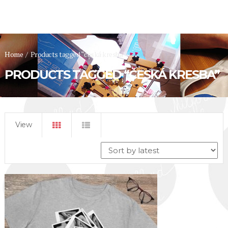
Home
/
Products tagged “česká kresba”
PRODUCTS TAGGED “ČESKÁ KRESBA”
View