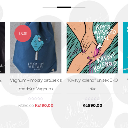
SALE!
Vagnum – modrý batůžek s
“Krvavý koleno” unisex EKO
ko
modrým Vagnum
triko
Original
Current
Kč
190,00
Kč
690,00
Kč
390,00
price
price
was:
is:
Kč390,00.
Kč190,00.