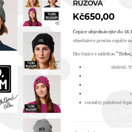
RŮŽOVÁ
Kč
650,00
Čepice objednávejte do 18.
objednávce prosím napište mí
Eko čepice s nášivkou
“Ticho,
složení:
n
rozměry položené čepice