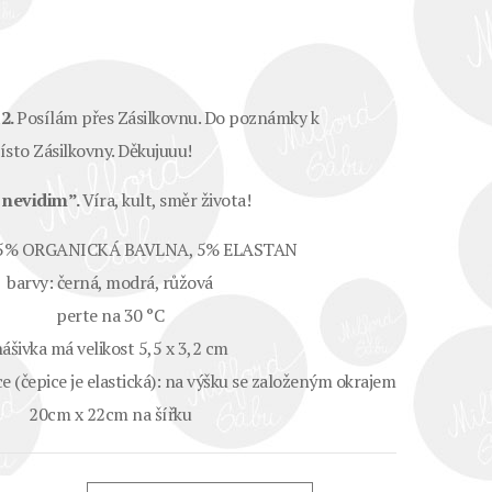
12.
Posílám přes Zásilkovnu. Do poznámky k
sto Zásilkovny. Děkujuuu!
 nevidim”.
Víra, kult, směr života!
 95% ORGANICKÁ BAVLNA, 5% ELASTAN
barvy: černá, modrá, růžová
perte na 30 °C
ášivka má velikost 5,5 x 3,2 cm
 (čepice je elastická): na výšku se založeným okrajem
20cm x 22cm na šířku