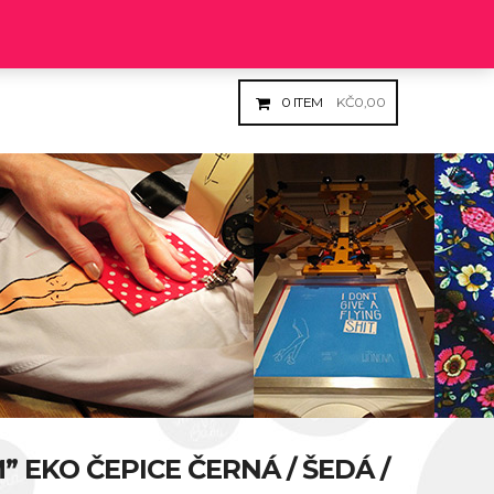
Login
Register
0
ITEM
KČ
0,00
” EKO ČEPICE ČERNÁ / ŠEDÁ /