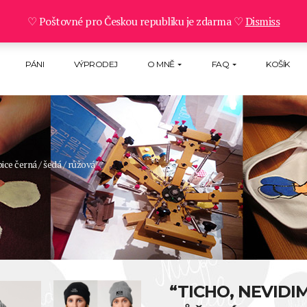
♡ Poštovné pro Českou republiku je zdarma ♡
Dismiss
PÁNI
VÝPRODEJ
O MNĚ
FAQ
KOŠÍK
ice černá / šedá / růžová
“TICHO, NEVIDIM