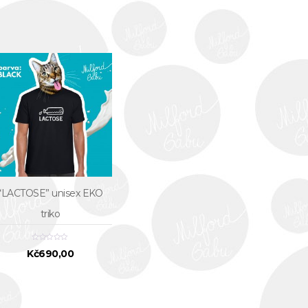
“LACTOSE” unisex EKO
triko
Kč
690,00