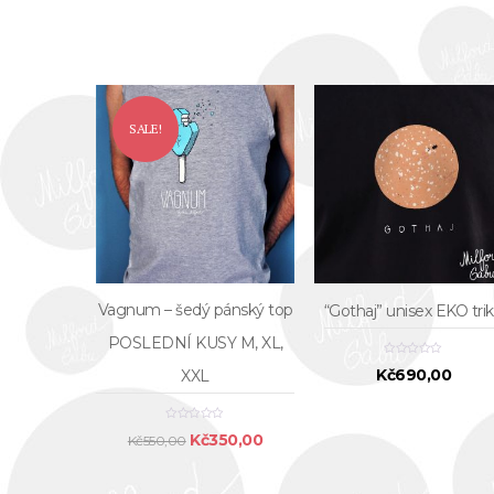
SALE!
Vagnum – šedý pánský top
“Gothaj” unisex EKO tri
POSLEDNÍ KUSY M, XL,
Kč
690,00
XXL
Original
Current
Kč
350,00
Kč
550,00
price
price
was:
is: