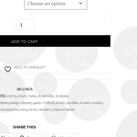
"Ticho,
nevidim"
EKO
ADD TO CART
čepice
černá
ADD TO WISHLIST
/
šedá
/
SKU:
N/A
růžová
ES:
Dámy
,
Páni
,
Tašky & batůžky & čepice
čepice
,
design čepice
,
gabu milford
,
kulich
,
kulíšek
,
kvalitní kulich
,
quantity
ická bavlna
,
ticho
,
ticho nevidim
,
vtipná čepice
SHARE THIS: