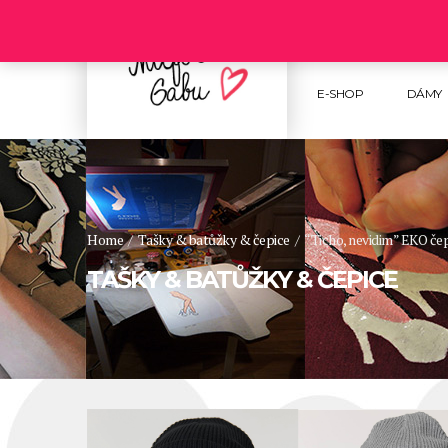
Follow us :
E-SHOP
DÁMY
Home
/
Tašky & batůžky & čepice
/
“Ticho, nevidim” EKO čep
TAŠKY & BATŮŽKY & ČEPICE