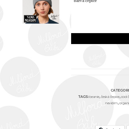
barva čepice
CATEGORI
TAGS:
beanie
,
česká čepice
,
cool 
nevidim
,
organ