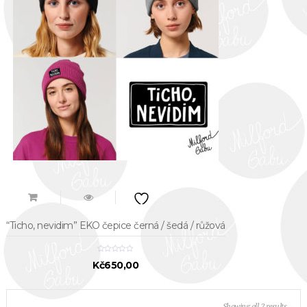
“Ticho, nevidim” EKO čepice černá / šedá / růžová
Kč
650,00
Sorted
Showing all 2 results