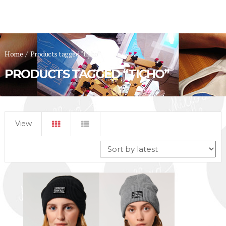
Home
/
Products tagged “ticho”
PRODUCTS TAGGED “TICHO”
View