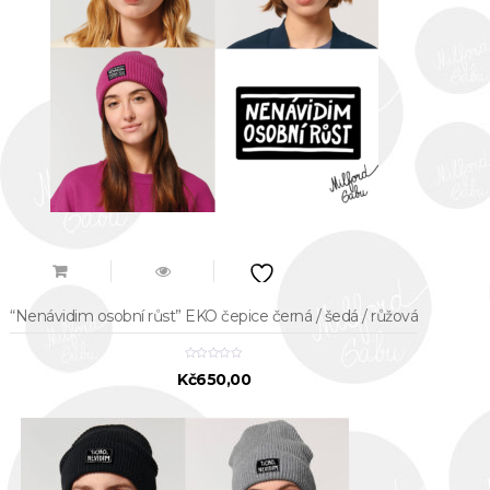
“Nenávidim osobní růst” EKO čepice černá / šedá / růžová
Kč
650,00