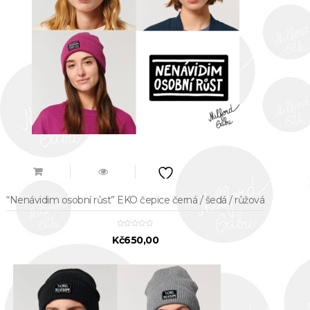
“Nenávidim osobní růst” EKO čepice černá / šedá / růžová
Kč
650,00