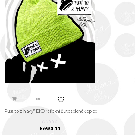
“Pusť to z hlavy” EKO reflexní žlutozelená čepice
Kč
650,00