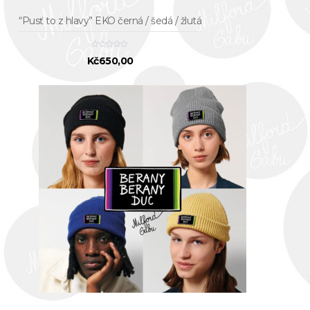
“Pusť to z hlavy” EKO černá / šedá / žlutá
Kč
650,00