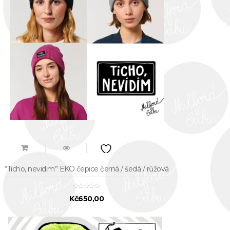
“Ticho, nevidim” EKO čepice černá / šedá / růžová
Kč
650,00