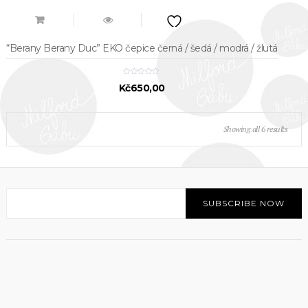
“Berany Berany Duc” EKO čepice černá / šedá / modrá / žlutá
Kč
650,00
Sorted
Showing all 6 results
by
latest