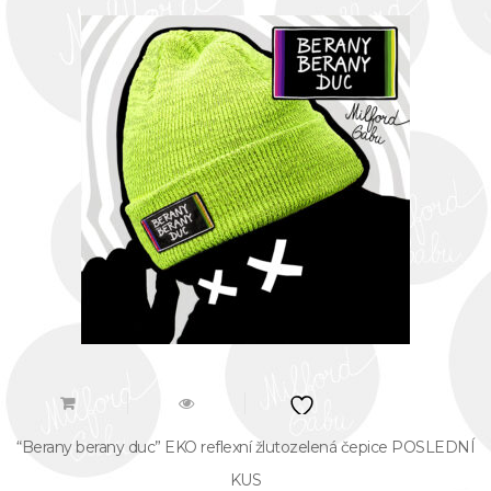
“Berany berany duc” EKO reflexní žlutozelená čepice POSLEDNÍ
KUS