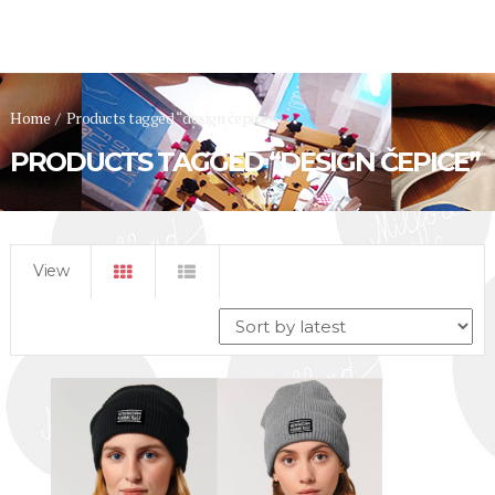
Home
/
Products tagged “design čepice”
PRODUCTS TAGGED “DESIGN ČEPICE”
View