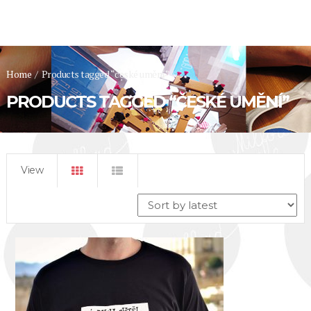
Home
/
Products tagged “české umění”
PRODUCTS TAGGED “ČESKÉ UMĚNÍ”
View