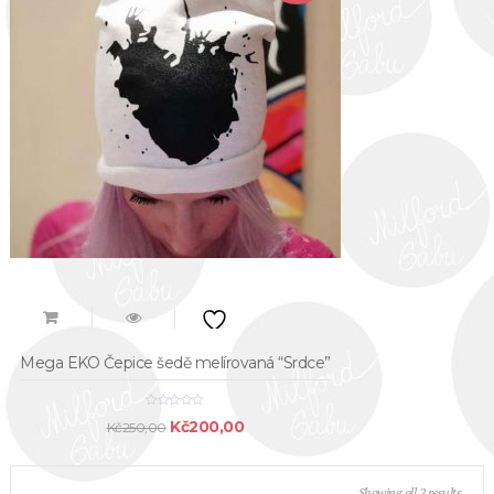
Mega EKO Čepice šedě melírovaná “Srdce”
Original
Current
Kč
200,00
Kč
250,00
price
price
was:
is:
Sorted
Showing all 2 results