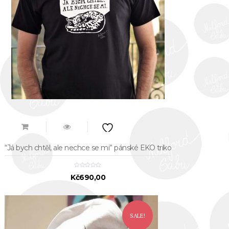
“Já bych chtěl, ale nechce se mi” pánské EKO triko
Kč
690,00
SALE!