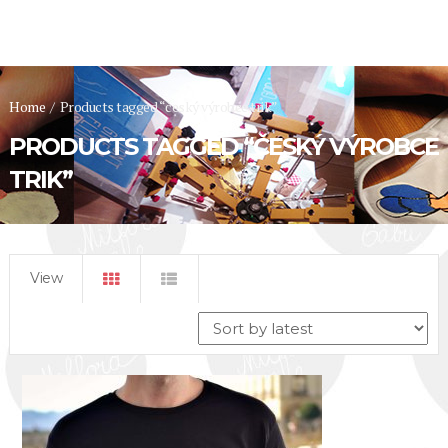
Home
/
Products tagged “český výrobce trik”
PRODUCTS TAGGED “ČESKÝ VÝROBCE
TRIK”
View