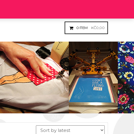
Login
Register
0
ITEM
KČ
0,00