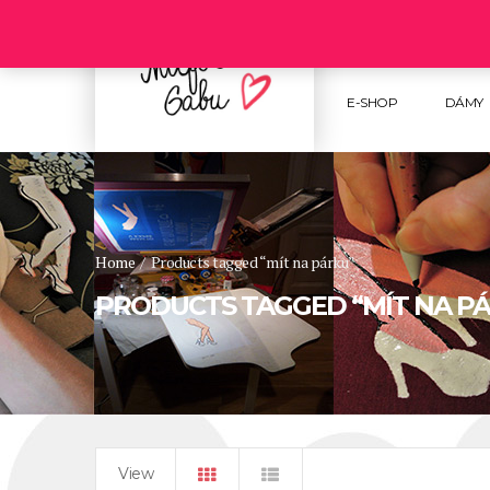
Follow us :
E-SHOP
DÁMY
Home
/
Products tagged “mít na párku”
PRODUCTS TAGGED “MÍT NA P
View