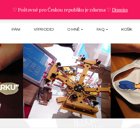
♡ Poštovné pro Českou republiku je zdarma ♡
Dismiss
PÁNI
VÝPRODEJ
O MNĚ
FAQ
KOŠÍK
ÁRKU”