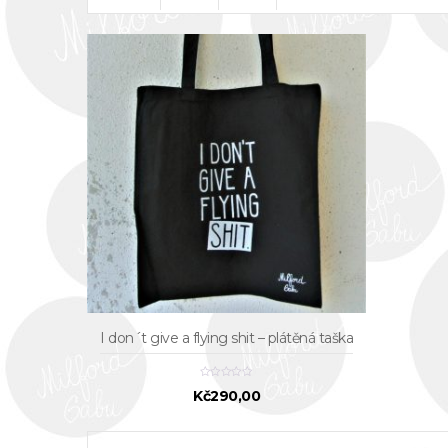
I don´t give a flying shit – plátěná taška
Kč
290,00