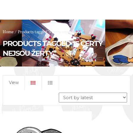
Home
/
Products tagged “s čerty nejsou žerty”
PRODUCTS TAGGED “S ČERTY
NEJSOU ŽERTY”
View