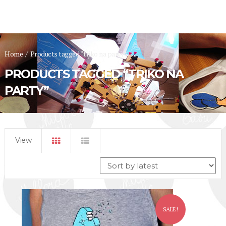
Home
/
Products tagged “triko na party”
PRODUCTS TAGGED “TRIKO NA
PARTY”
View
SALE!