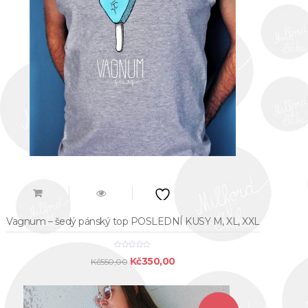
Vagnum – šedý pánský top POSLEDNÍ KUSY M, XL, XXL
Original
Current
Kč
350,00
Kč
550,00
price
price
was:
is: