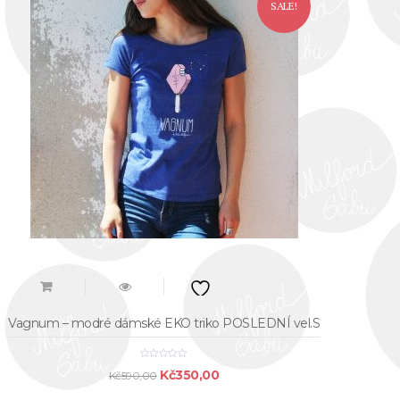
Kč550,00.
Kč350,00.
SALE!
Vagnum – modré dámské EKO triko POSLEDNÍ vel.S
Original
Current
Kč
350,00
Kč
590,00
price
price