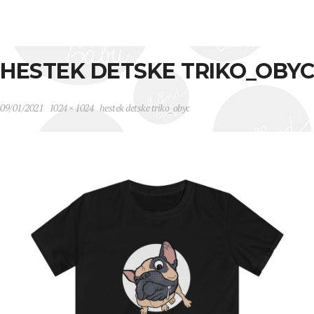
HESTEK DETSKE TRIKO_OBYC
09/01/2021
1024 × 1024
hestek detske triko_obyc