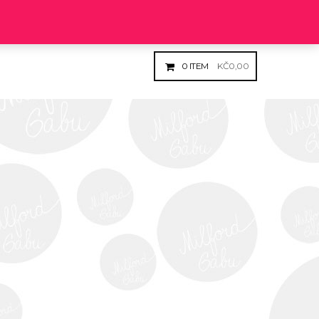
Login
Register
0
ITEM
KČ
0,00