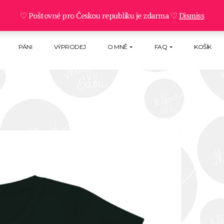
♡ Poštovné pro Českou republiku je zdarma ♡
Dismiss
PÁNI
VÝPRODEJ
O MNĚ
FAQ
KOŠÍK