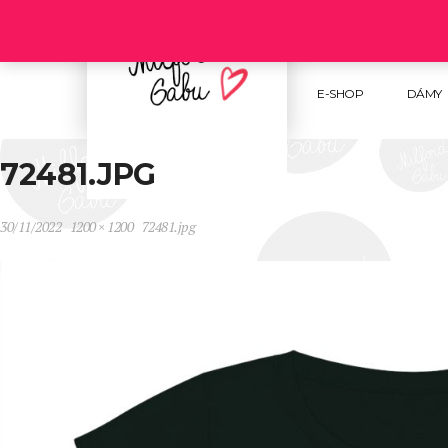
Follow us :
E-SHOP
DÁMY
72481.JPG
30/11/2022
1200 × 1200
72481.jpg