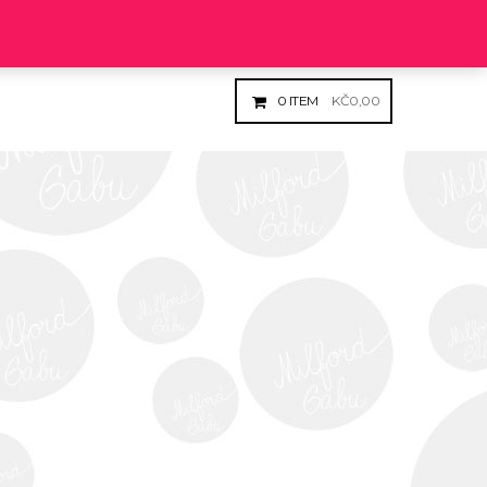
Login
Register
0
ITEM
KČ
0,00