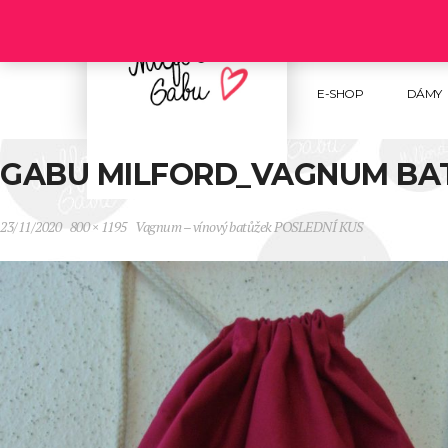
Follow us :
E-SHOP
DÁMY
GABU MILFORD_VAGNUM BAT
23/11/2020
800 × 1195
Vagnum – vínový batůžek POSLEDNÍ KUS