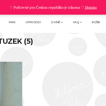
♡ Poštovné pro Českou republiku je zdarma ♡
Dismiss
PÁNI
VÝPRODEJ
O MNĚ
FAQ
KOŠÍK
UZEK (5)