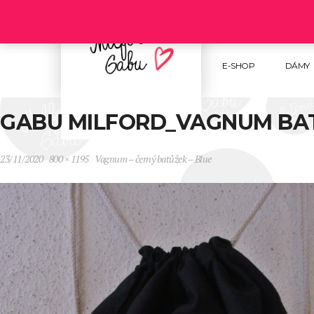
Follow us :
E-SHOP
DÁMY
GABU MILFORD_VAGNUM BAT
23/11/2020
800 × 1195
Vagnum – černý batůžek – Blue