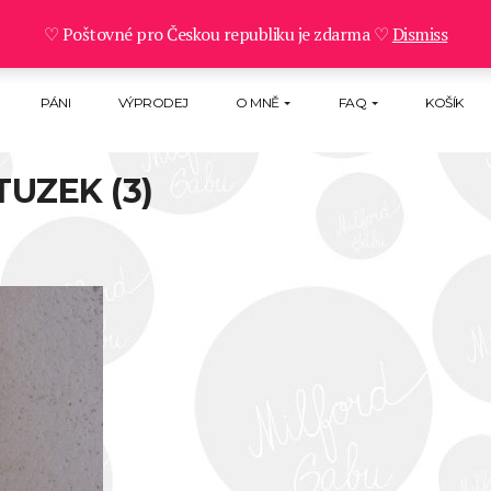
♡ Poštovné pro Českou republiku je zdarma ♡
Dismiss
PÁNI
VÝPRODEJ
O MNĚ
FAQ
KOŠÍK
UZEK (3)