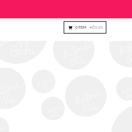
Login
Register
0
ITEM
KČ
0,00