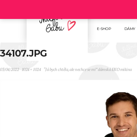
Follow us :
E-SHOP
DÁMY
34107.JPG
03/04/2022
1024 × 1024
“Já bych chtěla, ale nechce se mi” dámská EKO mikina