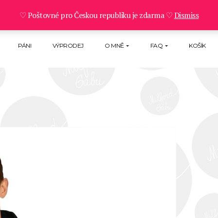
♡ Poštovné pro Českou republiku je zdarma ♡
Dismiss
PÁNI
VÝPRODEJ
O MNĚ
FAQ
KOŠÍK