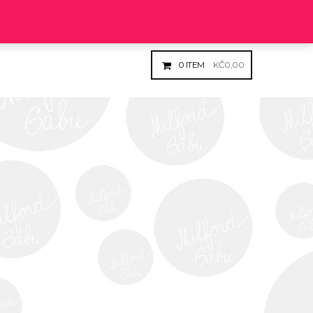
Login
Register
0
ITEM
KČ
0,00