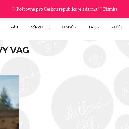
♡ Poštovné pro Českou republiku je zdarma ♡
Dismiss
PÁNI
VÝPRODEJ
O MNĚ
FAQ
KOŠÍK
VY VAG