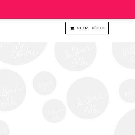
Login
Register
0
ITEM
KČ
0,00