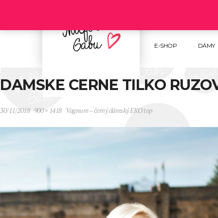
Follow us :
E-SHOP
DÁMY
DAMSKE CERNE TILKO RUZO
30/11/2018
900 × 1418
Vagnum – černý dámský EKO top