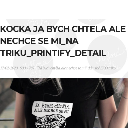
KOCKA JA BYCH CHTELA ALE
NECHCE SE MI_NA
TRIKU_PRINTIFY_DETAIL
17/02/2020
900 × 787
“Já bych chtěla, ale nechce se mi” dámské EKO triko