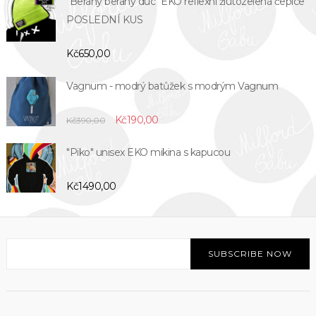
"Berany berany duc" EKO reflexní žlutozelená čepice
POSLEDNÍ KUS
Kč
650,00
Vagnum - modrý batůžek s modrým Vagnum
Original
Current
Kč
190,00
Kč
390,00
price
price
was:
is:
"Piko" unisex EKO mikina s kapucou
Kč390,00.
Kč190,00.
Kč
1490,00