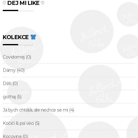
♡ DEJ MI LIKE ♡
KOLEKCE
Covidomej
(0)
Dámy
(40)
Děti
(0)
gothaj
(5)
Já bych chtěl/a, ale nechce se mi
(4)
Kočičí & psí věci
(5)
Kocovina
(0)