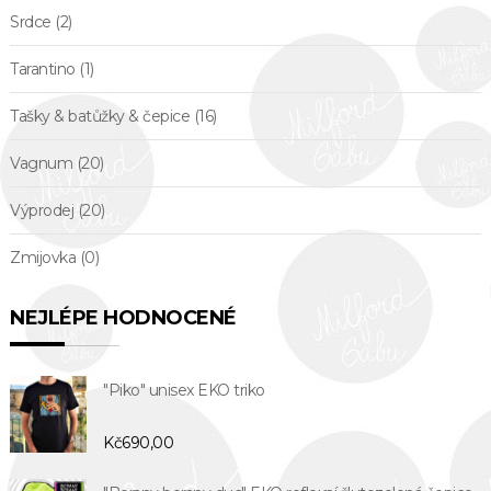
Srdce
(2)
Tarantino
(1)
Tašky & batůžky & čepice
(16)
Vagnum
(20)
Výprodej
(20)
Zmijovka
(0)
NEJLÉPE HODNOCENÉ
"Piko" unisex EKO triko
Kč
690,00