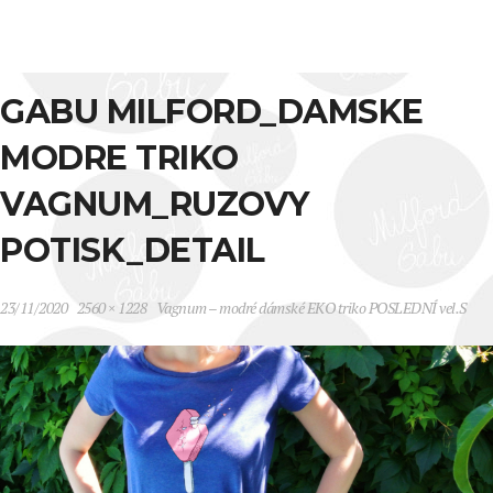
GABU MILFORD_DAMSKE
MODRE TRIKO
VAGNUM_RUZOVY
POTISK_DETAIL
23/11/2020
2560 × 1228
Vagnum – modré dámské EKO triko POSLEDNÍ vel.S