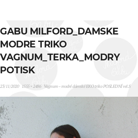
GABU MILFORD_DAMSKE
MODRE TRIKO
VAGNUM_TERKA_MODRY
POTISK
23/11/2020
1555 × 2486
Vagnum – modré dámské EKO triko POSLEDNÍ vel.S