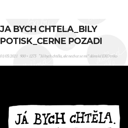
JA BYCH CHTELA_BILY
POTISK_CERNE POZADI
01/03/2021
900 × 1273
“Já bych chtěla, ale nechce se mi” dámské EKO triko