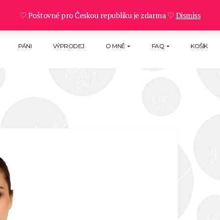
♡ Poštovné pro Českou republiku je zdarma ♡
Dismiss
PÁNI
VÝPRODEJ
O MNĚ
FAQ
KOŠÍK