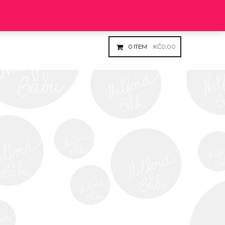
Login
Register
0
ITEM
KČ
0,00