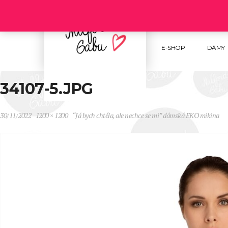
Follow us :
E-SHOP
DÁMY
34107-5.JPG
30/11/2022
1200 × 1200
“Já bych chtěla, ale nechce se mi” dámská EKO mikina